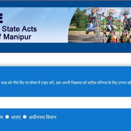
 शब्द को नीचे दिए गए बॉक्स में टाइप करें, आप अपनी जिज्ञासा को सटीक परिणाम के लिए उन्नत खो
यम
धाराएं
अधीनस्थ विधान