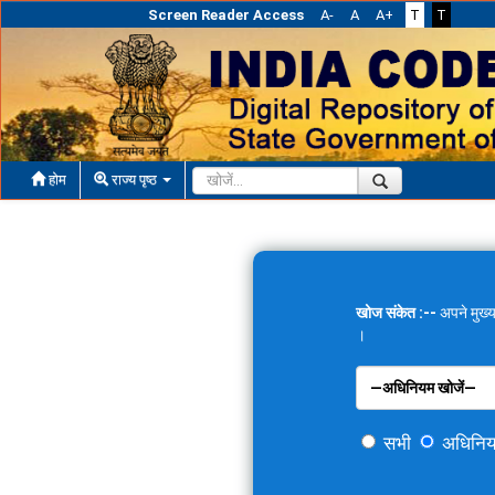
Screen Reader Access
A-
A
A+
T
T
होम
राज्य पृष्ठ
खोज संकेत :--
अपने मुख्य
।
सभी
अधिनि