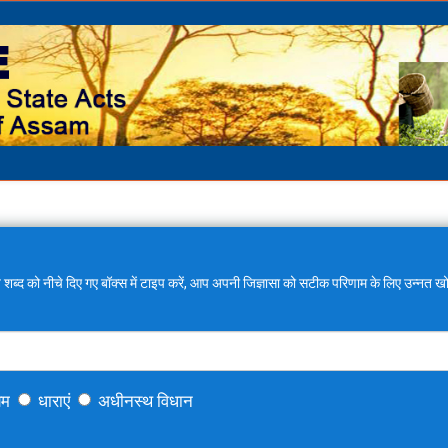
 शब्द को नीचे दिए गए बॉक्स में टाइप करें, आप अपनी जिज्ञासा को सटीक परिणाम के लिए उन्नत खो
यम
धाराएं
अधीनस्थ विधान